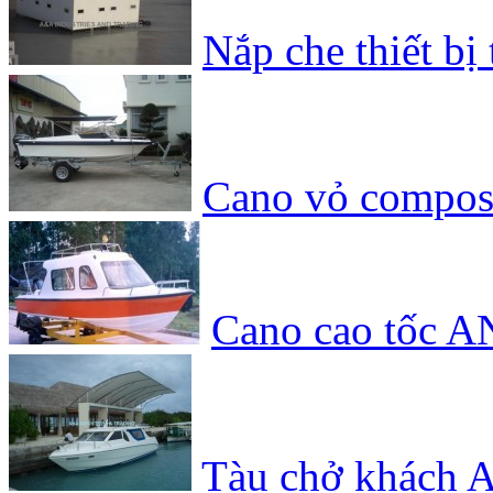
Nắp che thiết bị 
Cano vỏ compo
Cano cao tốc
Tàu chở khách