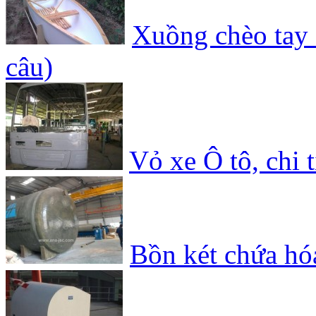
Xuồng chèo ta
câu)
Vỏ xe Ô tô, chi t
Bồn két chứa hóa