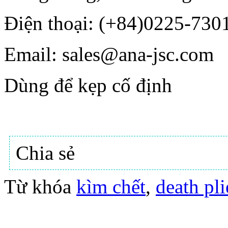
Điện thoại: (+84)0225-730
Email: sales@ana-jsc.com
Dùng để kẹp cố định
Chia sẻ
Từ khóa
kìm chết
,
death pli